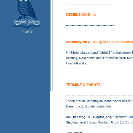
-----------------------------------------
MEDIENSUCHE hier
-----------------------------------------
Anleitung zur Nutzung des Bibliotheksver
Im Bibliotheksverbund "biblio18" präsentieren
Altötting, Rosenheim und Traunstein ihren
Med
Internetkatalog.
TERMINE & EVENTS
--------------------------------------------------------
Jeden ersten Dienstag im Monat findet unser "
Dauer: ca. 1 Stunde, Eintritt frei
Am
Dienstag, 11. August
, zeigt Elisabeth Bau
Stadtbücherei Töging, Kirchstr. 6, um 15 Uhr 