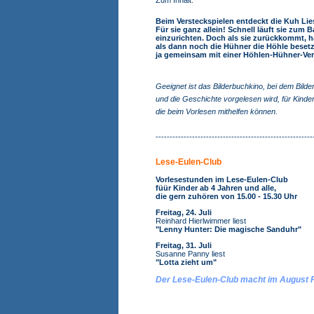
Zum Inhalt:
Beim Versteckspielen entdeckt die Kuh Lie
Für sie ganz allein! Schnell läuft sie zum 
einzurichten. Doch als sie zurückkommt, 
als dann noch die Hühner die Höhle besetz
ja gemeinsam mit einer Höhlen-Hühner-Ve
Geeignet ist das Bilderbuchkino, bei dem Bild
und die Geschichte vorgelesen wird, für Kinde
die beim Vorlesen mithelfen können.
--------------------------------------------------------
Lese-Eulen-Club
Vorlesestunden im Lese-Eulen-Club
füür Kinder ab 4 Jahren und alle,
die gern zuhören von 15.00 - 15.30 Uhr
Freitag, 24. Juli
Reinhard Hierlwimmer liest
"Lenny Hunter: Die magische Sanduhr"
Freitag, 31. Juli
Susanne Panny liest
"Lotta zieht um"
Der Lese-Eulen-Club macht im August F